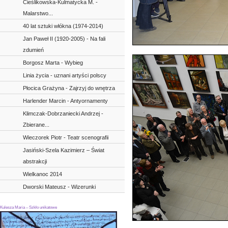
Cieślikowska-Kulmatycka M. -
Malarstwo...
40 lat sztuki włókna (1974-2014)
Jan Paweł II (1920-2005) - Na fali
zdumień
Borgosz Marta - Wybieg
Linia życia - uznani artyści polscy
Płocica Grażyna - Zajrzyj do wnętrza
Harlender Marcin - Antyornamenty
Klimczak-Dobrzaniecki Andrzej -
Zbierane...
Wieczorek Piotr - Teatr scenografii
Jasiński-Szela Kazimierz – Świat
abstrakcji
Wielkanoc 2014
Dworski Mateusz - Wizerunki
Kulesza Maria – Szkło unikatowe