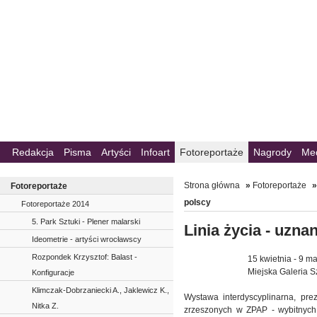
Redakcja
Pisma
Artyści
Infoart
Fotoreportaże
Nagrody
Me
Strona główna
»
Fotoreportaże
Fotoreportaże
polscy
Fotoreportaże 2014
5. Park Sztuki - Plener malarski
Linia życia - uznan
Ideometrie - artyści wrocławscy
Rozpondek Krzysztof: Balast -
15 kwietnia - 9 m
Miejska Galeria Sz
Konfiguracje
Klimczak-Dobrzaniecki A., Jaklewicz K.,
Wystawa interdyscyplinarna, pre
Nitka Z.
zrzeszonych w ZPAP - wybitnych 