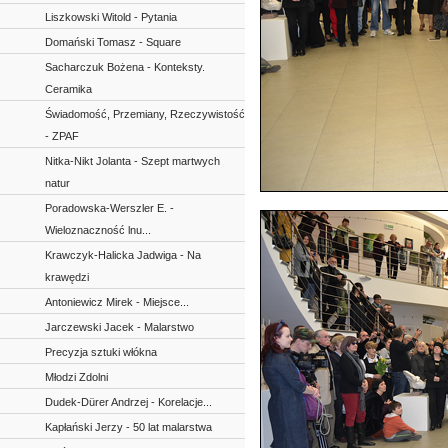
Liszkowski Witold - Pytania
Domański Tomasz - Square
Sacharczuk Bożena - Konteksty.
Ceramika
Świadomość, Przemiany, Rzeczywistość
- ZPAF
Nitka-Nikt Jolanta - Szept martwych
natur
Poradowska-Werszler E. -
Wieloznaczność lnu...
Krawczyk-Halicka Jadwiga - Na
krawędzi
Antoniewicz Mirek - Miejsce...
Jarczewski Jacek - Malarstwo
Precyzja sztuki włókna
Młodzi Zdolni
Dudek-Dürer Andrzej - Korelacje...
Kapłański Jerzy - 50 lat malarstwa