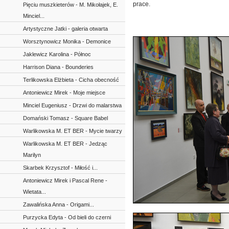
prace.
Pięciu muszkieterów - M. Mikołajek, E.
Minciel...
Artystyczne Jatki - galeria otwarta
Worsztynowicz Monika - Demonice
Jaklewicz Karolina - Północ
Harrison Diana - Bounderies
Terlikowska Elżbieta - Cicha obecność
Antoniewicz Mirek - Moje miejsce
Minciel Eugeniusz - Drzwi do malarstwa
Domański Tomasz - Square Babel
Warlikowska M. ET BER - Mycie twarzy
Warlikowska M. ET BER - Jedząc
Marilyn
Skarbek Krzysztof - Miłość i...
Antoniewicz Mirek i Pascal Rene -
Wietata...
Zawalińska Anna - Origami...
Purzycka Edyta - Od bieli do czerni