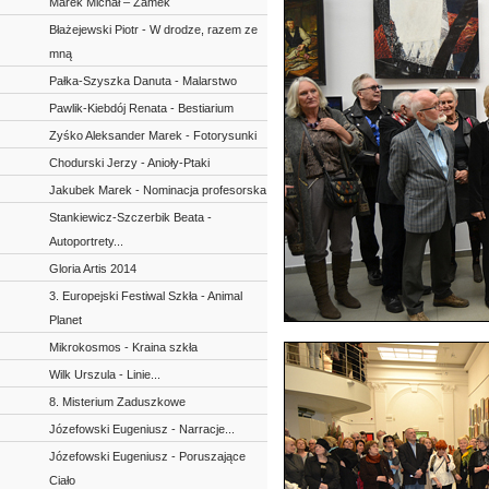
Marek Michał – Zamek
Błażejewski Piotr - W drodze, razem ze
mną
Pałka-Szyszka Danuta - Malarstwo
Pawlik-Kiebdój Renata - Bestiarium
Zyśko Aleksander Marek - Fotorysunki
Chodurski Jerzy - Anioły-Ptaki
Jakubek Marek - Nominacja profesorska
Stankiewicz-Szczerbik Beata -
Autoportrety...
Gloria Artis 2014
3. Europejski Festiwal Szkła - Animal
Planet
Mikrokosmos - Kraina szkła
Wilk Urszula - Linie...
8. Misterium Zaduszkowe
Józefowski Eugeniusz - Narracje...
Józefowski Eugeniusz - Poruszające
Ciało