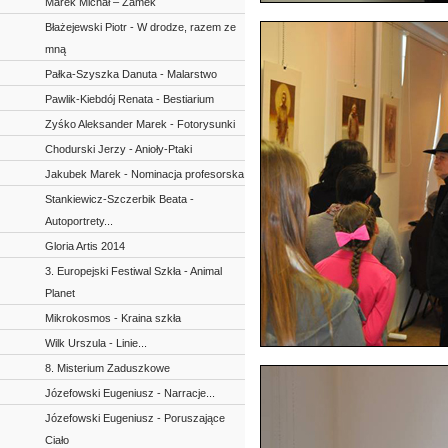
Marek Michał – Zamek
Błażejewski Piotr - W drodze, razem ze
mną
Pałka-Szyszka Danuta - Malarstwo
Pawlik-Kiebdój Renata - Bestiarium
Zyśko Aleksander Marek - Fotorysunki
Chodurski Jerzy - Anioły-Ptaki
Jakubek Marek - Nominacja profesorska
Stankiewicz-Szczerbik Beata -
Autoportrety...
Gloria Artis 2014
3. Europejski Festiwal Szkła - Animal
Planet
Mikrokosmos - Kraina szkła
Wilk Urszula - Linie...
8. Misterium Zaduszkowe
Józefowski Eugeniusz - Narracje...
Józefowski Eugeniusz - Poruszające
Ciało