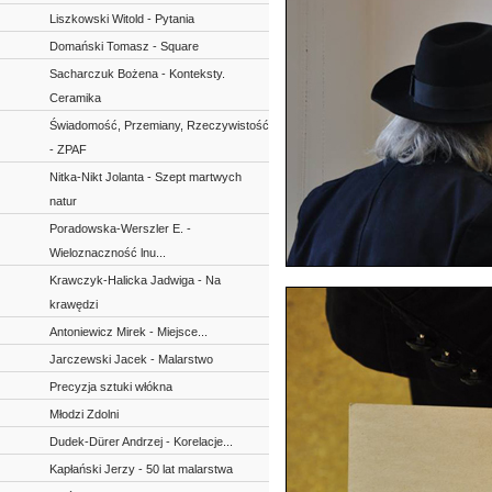
Liszkowski Witold - Pytania
Domański Tomasz - Square
Sacharczuk Bożena - Konteksty.
Ceramika
Świadomość, Przemiany, Rzeczywistość
- ZPAF
Nitka-Nikt Jolanta - Szept martwych
natur
Poradowska-Werszler E. -
Wieloznaczność lnu...
Krawczyk-Halicka Jadwiga - Na
krawędzi
Antoniewicz Mirek - Miejsce...
Jarczewski Jacek - Malarstwo
Precyzja sztuki włókna
Młodzi Zdolni
Dudek-Dürer Andrzej - Korelacje...
Kapłański Jerzy - 50 lat malarstwa