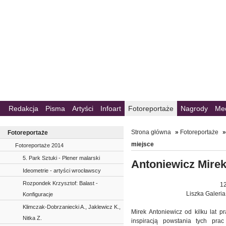
Redakcja
Pisma
Artyści
Infoart
Fotoreportaże
Nagrody
Me
Strona główna
»
Fotoreportaże
Fotoreportaże
miejsce
Fotoreportaże 2014
5. Park Sztuki - Plener malarski
Antoniewicz Mirek
Ideometrie - artyści wrocławscy
Rozpondek Krzysztof: Balast -
12
Liszka Galeria
Konfiguracje
Klimczak-Dobrzaniecki A., Jaklewicz K.,
Mirek Antoniewicz od kilku lat 
Nitka Z.
inspiracją powstania tych prac 