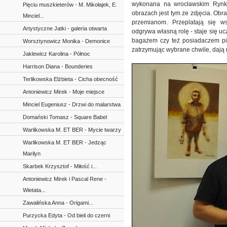
wykonana na wrocławskim Rynku
Pięciu muszkieterów - M. Mikołajek, E.
obrazach jest tym ze zdjęcia. Obr
Minciel...
przemianom. Przeplatają się 
Artystyczne Jatki - galeria otwarta
odgrywa własną rolę - staje si
bagażem czy też posiadaczem p
Worsztynowicz Monika - Demonice
zatrzymując wybrane chwile, dają
Jaklewicz Karolina - Północ
Harrison Diana - Bounderies
Terlikowska Elżbieta - Cicha obecność
Antoniewicz Mirek - Moje miejsce
Minciel Eugeniusz - Drzwi do malarstwa
Domański Tomasz - Square Babel
Warlikowska M. ET BER - Mycie twarzy
Warlikowska M. ET BER - Jedząc
Marilyn
Skarbek Krzysztof - Miłość i...
Antoniewicz Mirek i Pascal Rene -
Wietata...
Zawalińska Anna - Origami...
Purzycka Edyta - Od bieli do czerni