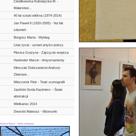
Cieślikowska-Kulmatycka M. -
Malarstwo...
40 lat sztuki włókna (1974-2014)
Jan Paweł II (1920-2005) - Na fali
zdumień
Borgosz Marta - Wybieg
Linia życia - uznani artyści polscy
Płocica Grażyna - Zajrzyj do wnętrza
Harlender Marcin - Antyornamenty
Klimczak-Dobrzaniecki Andrzej -
Zbierane...
Wieczorek Piotr - Teatr scenografii
Jasiński-Szela Kazimierz – Świat
abstrakcji
Wielkanoc 2014
Dworski Mateusz - Wizerunki
Kulesza Maria – Szkło unikatowe