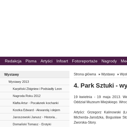
Redakcja
Pisma
Artyści
Infoart
Fotoreportaże
Nagrody
Me
Strona główna
»
Wystawy
»
Wys
Wystawy
Wystawy 2013
4. Park Sztuki - 
Karpiński Zbigniew i Podsiadły Leon
Nagroda Roku 2012
19 kwietnia - 19 maja 2013. We
Oddział Muzeum Miejskiego. Wrocł
Klafta Artur - Pocałunek kochanki
Kostka Edward - Akwarelą i olejem
Artyści: Grzegorz Kalinowski 
Jaroszewski Janusz - Historia...
Micherda-Jarodzka, Bogusław Stor
Zworska-Story.
Domański Tomasz - Erotyki