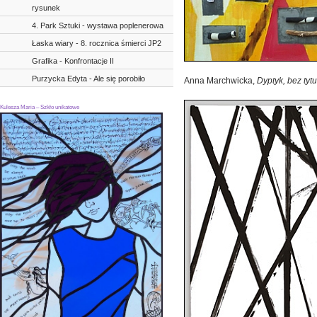
rysunek
4. Park Sztuki - wystawa poplenerowa
Łaska wiary - 8. rocznica śmierci JP2
Grafika - Konfrontacje II
Purzycka Edyta - Ale się porobiło
Anna Marchwicka,
Dyptyk, bez tytu
Kulesza Maria – Szkło unikatowe