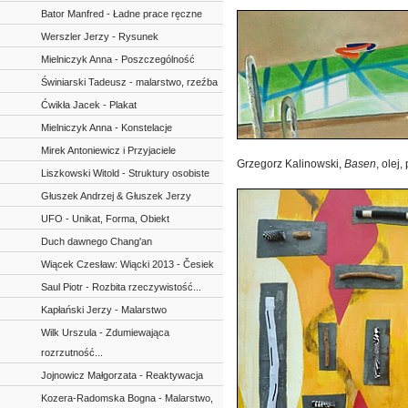
Bator Manfred - Ładne prace ręczne
Werszler Jerzy - Rysunek
Mielniczyk Anna - Poszczególność
Świniarski Tadeusz - malarstwo, rzeźba
Ćwikła Jacek - Plakat
Mielniczyk Anna - Konstelacje
Mirek Antoniewicz i Przyjaciele
Grzegorz Kalinowski,
Basen
, olej
Liszkowski Witold - Struktury osobiste
Głuszek Andrzej & Głuszek Jerzy
UFO - Unikat, Forma, Obiekt
Duch dawnego Chang'an
Wiącek Czesław: Wiącki 2013 - Česiek
Saul Piotr - Rozbita rzeczywistość...
Kapłański Jerzy - Malarstwo
Wilk Urszula - Zdumiewająca
rozrzutność...
Jojnowicz Małgorzata - Reaktywacja
Kozera-Radomska Bogna - Malarstwo,