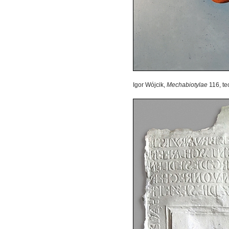
Igor Wójcik,
Mechabiotylae
116, te